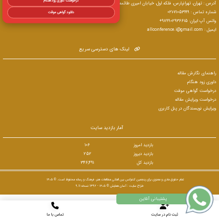
درخواست داوری زودهنگام
آدرس : تهران، تهرانپارس، فلکه اول، خیابان امیری طائمه، نرسیده به چهار راه رشید (ساختمان هایدا)
شماره تماس : 71053199-021
دانلود گواهی موقت
واتس آپ ایران: 989902936615+
ایمیل : allconference.i@gmail.com
لینک های دسترسی سریع
راهنمای نگارش مقاله
داوری زود هنگام
درخواست گواهی موقت
درخواست ویرایش مقاله
ویرایش نویسندگان در پنل کاربری
آمار بازدید سایت
بازدید امروز
106
بازدید دیروز
252
بازدید کل
346,491
تمام حقوق مادی و معنوی برای پنجمین کنفرانس بین المللی مطالعات هنر، فرهنگ و رسانه محفوظ است. © ۱۴۰۵
طراح سایت :
آسان همایش
© ۱۴۰۵ - 1392 نسخه 9.11
ثبت نام در سایت
تماس با ما