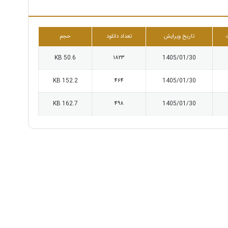
تاریخ ویرایش
تعداد دانلود
حجم
50.6 KB
1823
1405/01/30
152.2 KB
464
1405/01/30
162.7 KB
498
1405/01/30